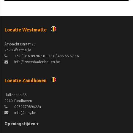
Locatie Westmalle
Ambachtsstraat 25
2390 Westmalle
+32 (0)16 89 96 18 +32 (0)486 33 57 16
info@zwembadenbollen.be
Locatie Zandhoven
Hallebaan 85
2240 Zandhoven
0032479894224
info@elny.be
Openingstijden +