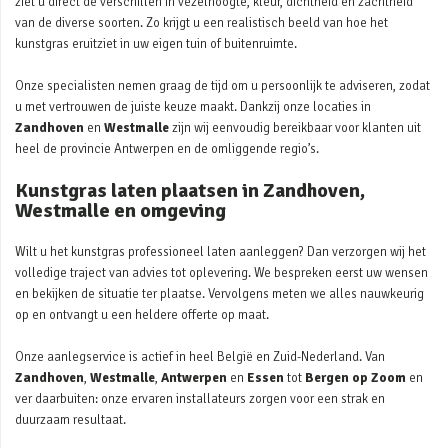
ziet u direct de verschillen in vezelhoogte, kleur, dichtheid en zachtheid
van de diverse soorten. Zo krijgt u een realistisch beeld van hoe het
kunstgras eruitziet in uw eigen tuin of buitenruimte.
Onze specialisten nemen graag de tijd om u persoonlijk te adviseren, zodat
u met vertrouwen de juiste keuze maakt. Dankzij onze locaties in
Zandhoven
en
Westmalle
zijn wij eenvoudig bereikbaar voor klanten uit
heel de provincie Antwerpen en de omliggende regio’s.
Kunstgras laten plaatsen in Zandhoven,
Westmalle en omgeving
Wilt u het kunstgras professioneel laten aanleggen? Dan verzorgen wij het
volledige traject van advies tot oplevering. We bespreken eerst uw wensen
en bekijken de situatie ter plaatse. Vervolgens meten we alles nauwkeurig
op en ontvangt u een heldere offerte op maat.
Onze aanlegservice is actief in heel België en Zuid-Nederland. Van
Zandhoven
,
Westmalle
,
Antwerpen
en
Essen
tot
Bergen op Zoom
en
ver daarbuiten: onze ervaren installateurs zorgen voor een strak en
duurzaam resultaat.