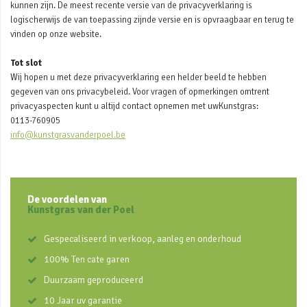
kunnen zijn. De meest recente versie van de privacyverklaring is
logischerwijs de van toepassing zijnde versie en is opvraagbaar en terug te
vinden op onze website.
Tot slot
Wij hopen u met deze privacyverklaring een helder beeld te hebben
gegeven van ons privacybeleid. Voor vragen of opmerkingen omtrent
privacyaspecten kunt u altijd contact opnemen met uwKunstgras:
0113-760905
info@kunstgrasvanderpoel.be
De voordelen van
Kunstgras van der Poel
Gespecaliseerd in verkoop, aanleg en onderhoud
100% Ten cate garen
Duurzaam geproduceerd
10 Jaar uv garantie