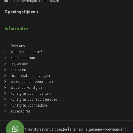
nieuwvliet@tuinenterras.nl
Openingstijden +
Informatie
Over ons
Waarom kunstgras?
Kenniscentrum
Legservice
Projecten
Gratis stalen aanvragen
Verzenden en retourneren
Webshop kunstgras
Kunstgras voor in de tuin
Kunstgras voor sport en spel
Kunstgras voor balkon
Accessoires
© copyright kunstgrasvanderpoel.be |
sitemap
|
algemene voorwaarden
|