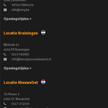
2240 Zandhoven
0032479894224
info@elny.be
Openingstijden +
Locatie Kruiningen
Weihoek 14
4416 PX Kruiningen
0113-760905
info@kunstgrasvanderpoel.nl
Openingstijden +
Locatie Nieuwvliet
Ter Moere 3
4504 SC Nieuwvliet
0117-372193