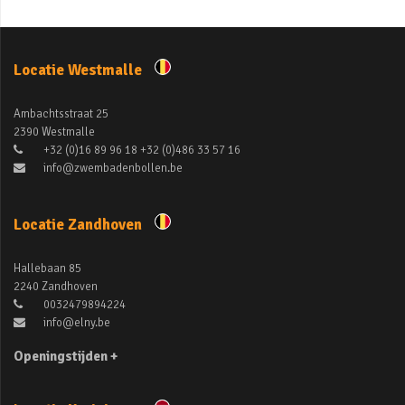
Locatie Westmalle
Ambachtsstraat 25
2390 Westmalle
+32 (0)16 89 96 18 +32 (0)486 33 57 16
info@zwembadenbollen.be
Locatie Zandhoven
Hallebaan 85
2240 Zandhoven
0032479894224
info@elny.be
Openingstijden +