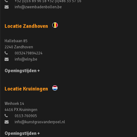
+32 (0)16 89 96 18 +32 (0)486 33 57 16
info@zwembadenbollen.be
Locatie Zandhoven
Hallebaan 85
2240 Zandhoven
0032479894224
info@elny.be
Openingstijden +
Locatie Kruiningen
Weihoek 14
4416 PX Kruiningen
0113-760905
info@kunstgrasvanderpoel.nl
Openingstijden +