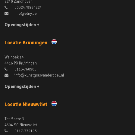
2240 Zandhoven
0032479894224
info@elny.be
Openingstijden +
Locatie Kruiningen
Weihoek 14
4416 PX Kruiningen
0113-760905
info@kunstgrasvanderpoel.nl
Openingstijden +
Locatie Nieuwvliet
Ter Moere 3
4504 SC Nieuwvliet
0117-372193