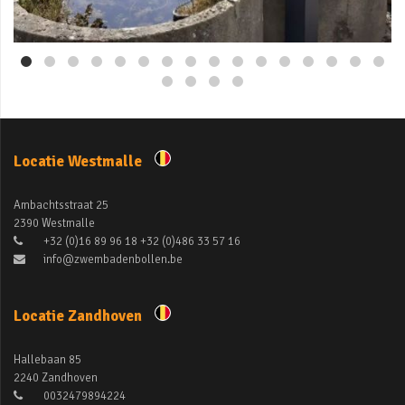
Mei 3
Locatie Westmalle
Ambachtsstraat 25
2390 Westmalle
+32 (0)16 89 96 18 +32 (0)486 33 57 16
info@zwembadenbollen.be
Locatie Zandhoven
Hallebaan 85
2240 Zandhoven
0032479894224