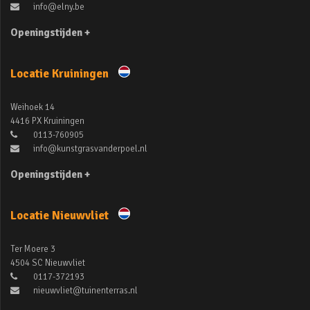
info@elny.be
Openingstijden +
Locatie Kruiningen
Weihoek 14
4416 PX Kruiningen
0113-760905
info@kunstgrasvanderpoel.nl
Openingstijden +
Locatie Nieuwvliet
Ter Moere 3
4504 SC Nieuwvliet
0117-372193
nieuwvliet@tuinenterras.nl