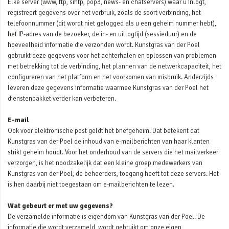
Elke server (www, ftp, smtp, pop3, news- en chatservers) waar u inlogt,
registreert gegevens over het verbruik, zoals de soort verbinding, het
telefoonnummer (dit wordt niet gelogged als u een geheim nummer hebt),
het IP-adres van de bezoeker, de in- en uitlogtijd (sessieduur) en de
hoeveelheid informatie die verzonden wordt. Kunstgras van der Poel
gebruikt deze gegevens voor het achterhalen en oplossen van problemen
met betrekking tot de verbinding, het plannen van de netwerkcapaciteit, het
configureren van het platform en het voorkomen van misbruik. Anderzijds
leveren deze gegevens informatie waarmee Kunstgras van der Poel het
dienstenpakket verder kan verbeteren.
E-mail
Ook voor elektronische post geldt het briefgeheim. Dat betekent dat
Kunstgras van der Poel de inhoud van e-mailberichten van haar klanten
strikt geheim houdt. Voor het onderhoud van de servers die het mailverkeer
verzorgen, is het noodzakelijk dat een kleine groep medewerkers van
Kunstgras van der Poel, de beheerders, toegang heeft tot deze servers. Het
is hen daarbij niet toegestaan om e-mailberichten te lezen.
Wat gebeurt er met uw gegevens?
De verzamelde informatie is eigendom van Kunstgras van der Poel. De
informatie die wordt verzameld, wordt gebruikt om onze eigen