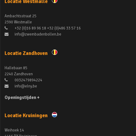
Locatie Westmalle
Ambachtsstraat 25
2390 Westmalle
+32 (0)16 89 96 18 +32 (0)486 33 57 16
info@zwembadenbollen.be
Locatie Zandhoven
Hallebaan 85
2240 Zandhoven
0032479894224
info@elny.be
Openingstijden +
Locatie Kruiningen
Weihoek 14