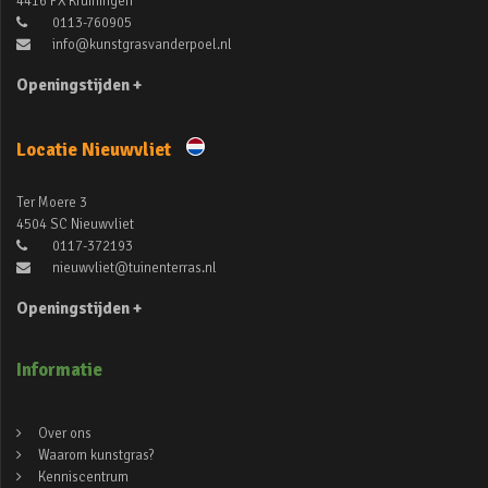
4416 PX Kruiningen
0113-760905
info@kunstgrasvanderpoel.nl
Openingstijden +
Locatie Nieuwvliet
Ter Moere 3
4504 SC Nieuwvliet
0117-372193
nieuwvliet@tuinenterras.nl
Openingstijden +
Informatie
Over ons
Waarom kunstgras?
Kenniscentrum