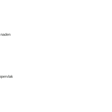
e naden
ppervlak