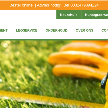
Bestel online! | Advies nodig? Bel
0032479894224
Keuzehulp
Kunstgras-w
MENT
LEGSERVICE
ONDERHOUD
OVER ONS
CO