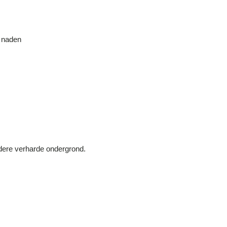
e naden
ndere verharde ondergrond.