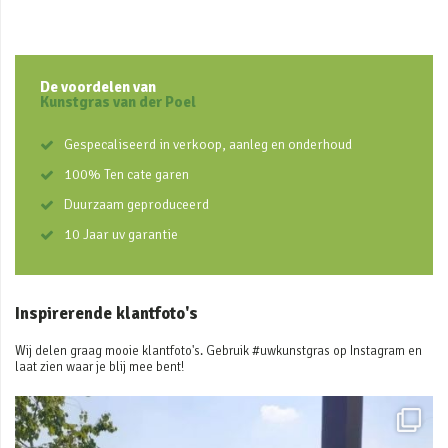
De voordelen van
Kunstgras van der Poel
Gespecaliseerd in verkoop, aanleg en onderhoud
100% Ten cate garen
Duurzaam geproduceerd
10 Jaar uv garantie
Inspirerende klantfoto's
Wij delen graag mooie klantfoto's. Gebruik #uwkunstgras op Instagram en
laat zien waar je blij mee bent!