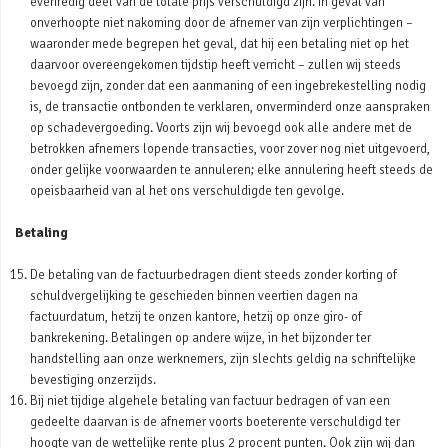
evenredig deel van de totale prijs verschuldigd zijn. In geval van
onverhoopte niet nakoming door de afnemer van zijn verplichtingen –
waaronder mede begrepen het geval, dat hij een betaling niet op het
daarvoor overeengekomen tijdstip heeft verricht – zullen wij steeds
bevoegd zijn, zonder dat een aanmaning of een ingebrekestelling nodig
is, de transactie ontbonden te verklaren, onverminderd onze aanspraken
op schadevergoeding. Voorts zijn wij bevoegd ook alle andere met de
betrokken afnemers lopende transacties, voor zover nog niet uitgevoerd,
onder gelijke voorwaarden te annuleren; elke annulering heeft steeds de
opeisbaarheid van al het ons verschuldigde ten gevolge.
Betaling
De betaling van de factuurbedragen dient steeds zonder korting of
schuldvergelijking te geschieden binnen veertien dagen na
factuurdatum, hetzij te onzen kantore, hetzij op onze giro- of
bankrekening. Betalingen op andere wijze, in het bijzonder ter
handstelling aan onze werknemers, zijn slechts geldig na schriftelijke
bevestiging onzerzijds.
Bij niet tijdige algehele betaling van factuur bedragen of van een
gedeelte daarvan is de afnemer voorts boeterente verschuldigd ter
hoogte van de wettelijke rente plus 2 procent punten. Ook zijn wij dan