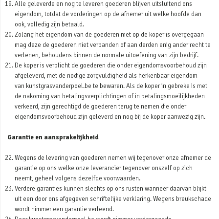
Alle geleverde en nog te leveren goederen blijven uitsluitend ons
eigendom, totdat de vorderingen op de afnemer uit welke hoofde dan
ook, volledig zijn betaald.
Zolang het eigendom van de goederen niet op de koper is overgegaan
mag deze de goederen niet verpanden of aan derden enig ander recht te
verlenen, behoudens binnen de normale uitoefening van zijn bedrijf.
De koper is verplicht de goederen die onder eigendomsvoorbehoud zijn
afgeleverd, met de nodige zorgvuldigheid als herkenbaar eigendom
van kunstgrasvanderpoel.be te bewaren. Als de koper in gebreke is met
de nakoming van betalingsverplichtingen of in betalingsmoeilijkheden
verkeerd, zijn gerechtigd de goederen terug te nemen die onder
eigendomsvoorbehoud zijn geleverd en nog bij de koper aanwezig zijn.
Garantie en aansprakelijkheid
Wegens de levering van goederen nemen wij tegenover onze afnemer de
garantie op ons welke onze leverancier tegenover onszelf op zich
neemt, geheel volgens dezelfde voorwaarden.
Verdere garanties kunnen slechts op ons rusten wanneer daarvan blijkt
uit een door ons afgegeven schriftelijke verklaring. Wegens breukschade
wordt nimmer een garantie verleend.