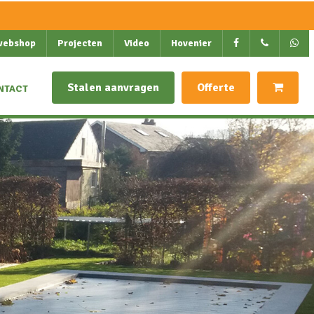
webshop
Projecten
Video
Hovenier
Stalen aanvragen
Offerte
NTACT