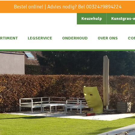
Bestel online! | Advies nodig? Bel
0032479894224
Keuzehulp
Kunstgras-
RTIMENT
LEGSERVICE
ONDERHOUD
OVER ONS
CO