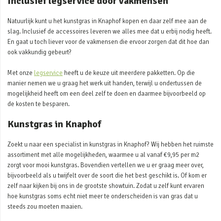
Inclusief legservice door vakmensen
Natuurlijk kunt u het kunstgras in Knaphof kopen en daar zelf mee aan de
slag. Inclusief de accessoires leveren we alles mee dat u erbij nodig heeft.
En gaat u toch liever voor de vakmensen die ervoor zorgen dat dit hoe dan
ook vakkundig gebeurt?
Met onze
legservice
heeft u de keuze uit meerdere pakketten. Op die
manier nemen we u graag het werk uit handen, terwijl u ondertussen de
mogelijkheid heeft om een deel zelf te doen en daarmee bijvoorbeeld op
de kosten te besparen.
Kunstgras in Knaphof
Zoekt u naar een specialist in kunstgras in Knaphof? Wij hebben het ruimste
assortiment met alle mogelijkheden, waarmee u al vanaf €9,95 per m2
zorgt voor mooi kunstgras. Bovendien vertellen we u er graag meer over,
bijvoorbeeld als u twijfelt over de soort die het best geschikt is. Of kom er
zelf naar kijken bij ons in de grootste showtuin. Zodat u zelf kunt ervaren
hoe kunstgras soms echt niet meer te onderscheiden is van gras dat u
steeds zou moeten maaien.