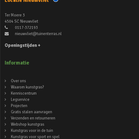
Locatie Nieuwvliet
Ter Moere 3
4504 SC Nieuwvliet
0117-372193
nieuwvliet@tuinenterras.nl
Openingstijden +
Informatie
Over ons
Waarom kunstgras?
Kenniscentrum
Legservice
Projecten
Gratis stalen aanvragen
Verzenden en retourneren
Webshop kunstgras
Kunstgras voor in de tuin
Kunstgras voor sport en spel