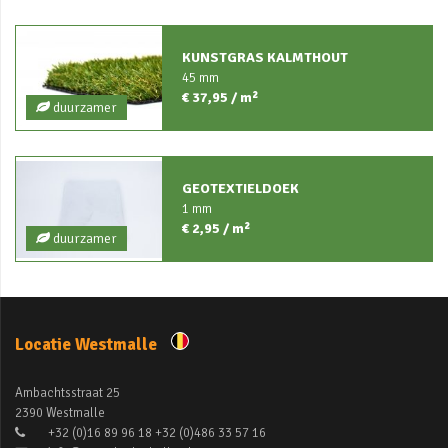
KUNSTGRAS KALMTHOUT
45 mm
€ 37,95 / m²
duurzamer
GEOTEXTIELDOEK
1 mm
€ 2,95 / m²
duurzamer
Locatie Westmalle
Ambachtsstraat 25
2390 Westmalle
+32 (0)16 89 96 18 +32 (0)486 33 57 16