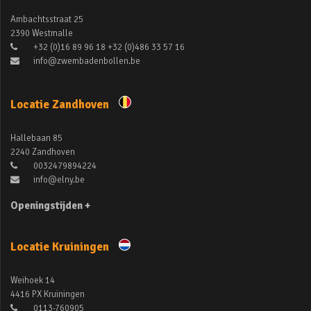
Ambachtsstraat 25
2390 Westmalle
+32 (0)16 89 96 18 +32 (0)486 33 57 16
info@zwembadenbollen.be
Locatie Zandhoven
Hallebaan 85
2240 Zandhoven
0032479894224
info@elny.be
Openingstijden +
Locatie Kruiningen
Weihoek 14
4416 PX Kruiningen
0113-760905