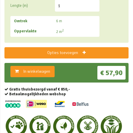
Lengte (m)
Omtrek
6
m
2
Oppervlakte
2
m
Opties toevoegen
€ 57,90
In winkelwagen
Gratis thuisbezorgd vanaf € 850,-
Betaalmogelijkheden webshop