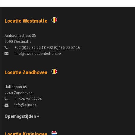
Locatie Westmalle
Ambachtsstraat 25
2390 Westmalle
+32 (0)16 89 96 18 +32 (0)486 33 57 16
info@zwembadenbollen.be
Locatie Zandhoven
Hallebaan 85
2240 Zandhoven
0032479894224
info@elny.be
Openingstijden +
Locatie Kruiningen