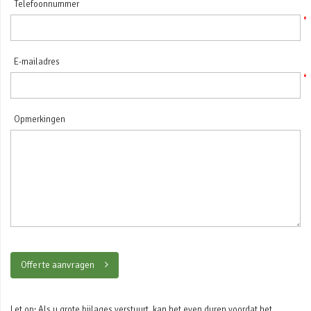
Telefoonnummer
E-mailadres
Opmerkingen
Offerte aanvragen
Let op: Als u grote bijlages verstuurt, kan het even duren voordat het