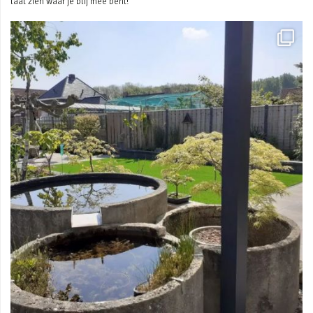
laat zien waar je blij mee bent!
Mei 3