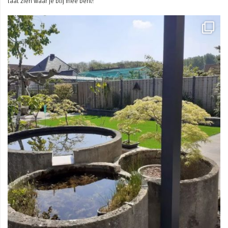
laat zien waar je blij mee bent!
Mei 3