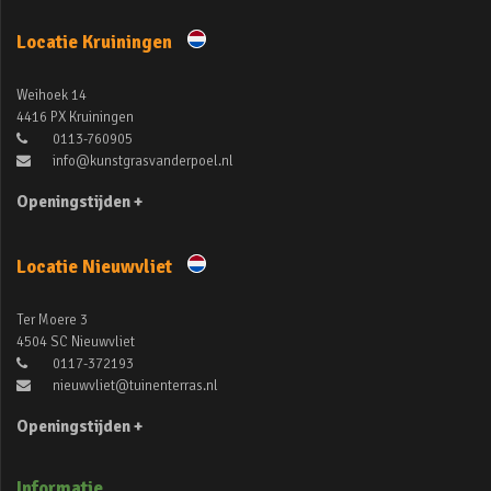
Locatie Kruiningen
Weihoek 14
4416 PX Kruiningen
0113-760905
info@kunstgrasvanderpoel.nl
Openingstijden +
Locatie Nieuwvliet
Ter Moere 3
4504 SC Nieuwvliet
0117-372193
nieuwvliet@tuinenterras.nl
Openingstijden +
Informatie