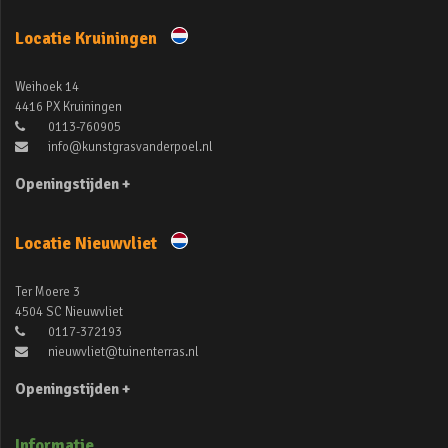
Locatie Kruiningen
Weihoek 14
4416 PX Kruiningen
0113-760905
info@kunstgrasvanderpoel.nl
Openingstijden +
Locatie Nieuwvliet
Ter Moere 3
4504 SC Nieuwvliet
0117-372193
nieuwvliet@tuinenterras.nl
Openingstijden +
Informatie