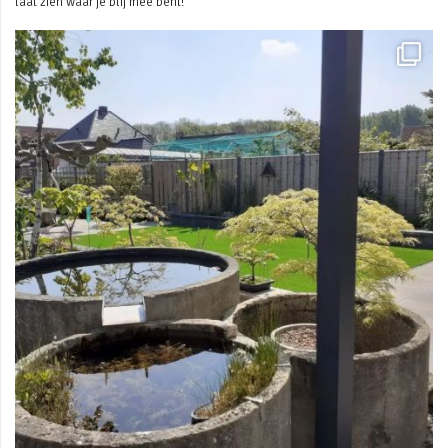
laat zien waar je blij mee bent!
Mei 3