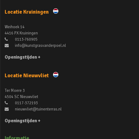
Locatie Kruiningen
Weihoek 14
4416 PX Kruiningen
0113-760905
info@kunstgrasvanderpoel.nl
Openingstijden +
Locatie Nieuwvliet
Ter Moere 3
4504 SC Nieuwvliet
0117-372193
nieuwvliet@tuinenterras.nl
Openingstijden +
Informatie