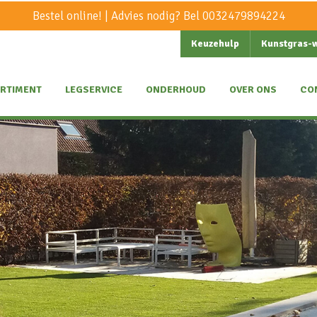
Bestel online! | Advies nodig? Bel
0032479894224
Keuzehulp
Kunstgras-
RTIMENT
LEGSERVICE
ONDERHOUD
OVER ONS
CO