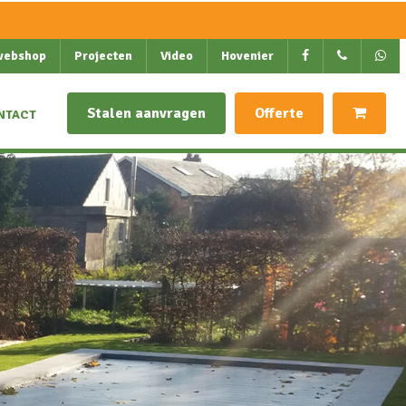
webshop
Projecten
Video
Hovenier
Stalen aanvragen
Offerte
NTACT