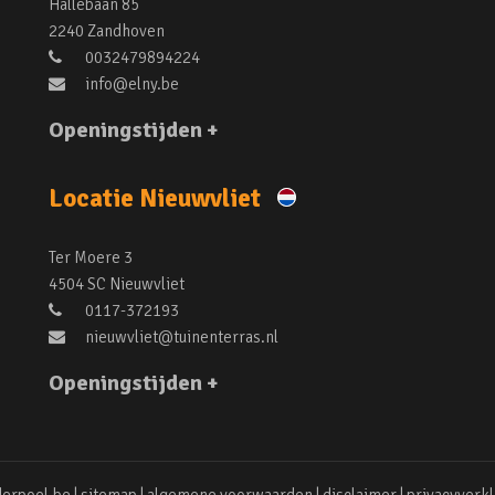
Hallebaan 85
2240 Zandhoven
0032479894224
info@elny.be
Openingstijden +
Locatie Nieuwvliet
Ter Moere 3
4504 SC Nieuwvliet
0117-372193
nieuwvliet@tuinenterras.nl
Openingstijden +