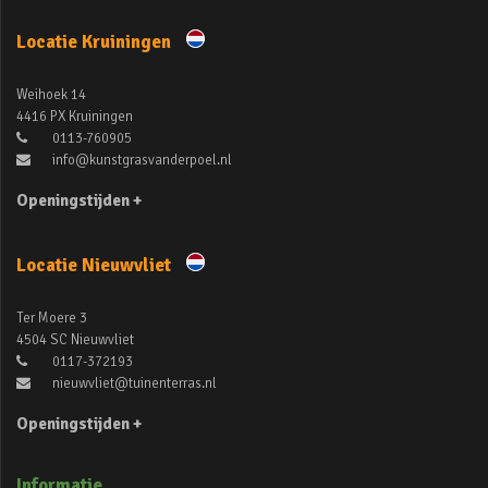
Locatie Kruiningen
Weihoek 14
4416 PX Kruiningen
0113-760905
info@kunstgrasvanderpoel.nl
Openingstijden +
Locatie Nieuwvliet
Ter Moere 3
4504 SC Nieuwvliet
0117-372193
nieuwvliet@tuinenterras.nl
Openingstijden +
Informatie