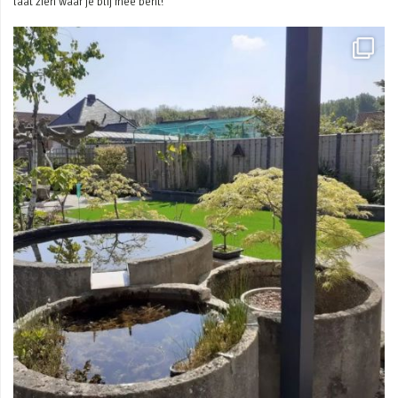
laat zien waar je blij mee bent!
Mei 3