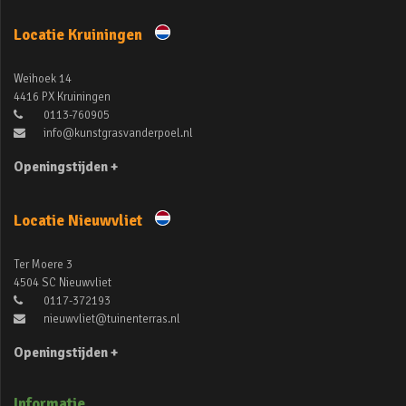
Locatie Kruiningen
Weihoek 14
4416 PX Kruiningen
0113-760905
info@kunstgrasvanderpoel.nl
Openingstijden +
Locatie Nieuwvliet
Ter Moere 3
4504 SC Nieuwvliet
0117-372193
nieuwvliet@tuinenterras.nl
Openingstijden +
Informatie