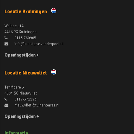
Locatie Kruiningen
Weihoek 14
4416 PX Kruiningen
0113-760905
info@kunstgrasvanderpoel.nl
Openingstijden +
Locatie Nieuwvliet
Ter Moere 3
4504 SC Nieuwvliet
0117-372193
nieuwvliet@tuinenterras.nl
Openingstijden +
Informatie