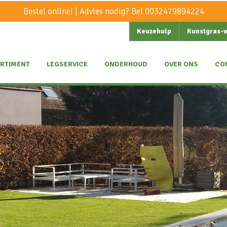
Bestel online! | Advies nodig? Bel
0032479894224
Keuzehulp
Kunstgras-
RTIMENT
LEGSERVICE
ONDERHOUD
OVER ONS
CO