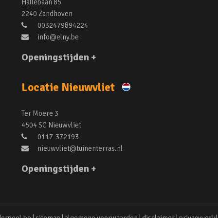
Hallebaan 85
2240 Zandhoven
0032479894224
info@elny.be
Openingstijden +
Locatie Nieuwvliet
Ter Moere 3
4504 SC Nieuwvliet
0117-372193
nieuwvliet@tuinenterras.nl
Openingstijden +