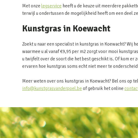
Met onze
legservice
heeft u de keuze uit meerdere pakkett
terwijl u ondertussen de mogelijkheid heeft om een deel z
Kunstgras in Koewacht
Zoekt u naar een specialist in kunstgras in Koewacht? Wij 
waarmee u al vanaf €9,95 per m2 zorgt voor mooi kunstgras
u twijfelt over de soort die het best geschikt is. Of kom er z
ervaren hoe kunstgras soms echt niet meer te onderscheide
Meer weten over ons kunstgras in Koewacht? Bel ons op te
info@kunstgrasvanderpoel.be
of gebruik het online
contac