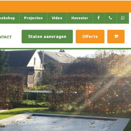
webshop
Projecten
Video
Hovenier
Stalen aanvragen
Offerte
NTACT