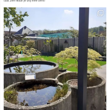
laat zien waar je blij mee bent!
Mei 3