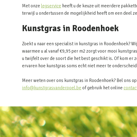
Met onze
legservice
heeft u de keuze uit meerdere pakkett
terwijl u ondertussen de mogelijkheid heeft om een deel z
Kunstgras in Roodenhoek
Zoekt u naar een specialist in kunstgras in Roodenhoek? W
waarmee u al vanaf €9,95 per m2 zorgt voor mooi kunstgras
u twijfelt over de soort die het best geschikt is. Of kom er z
ervaren hoe kunstgras soms echt niet meer te onderscheide
Meer weten over ons kunstgras in Roodenhoek? Bel ons op 
info@kunstgrasvanderpoel.be
of gebruik het online
contac