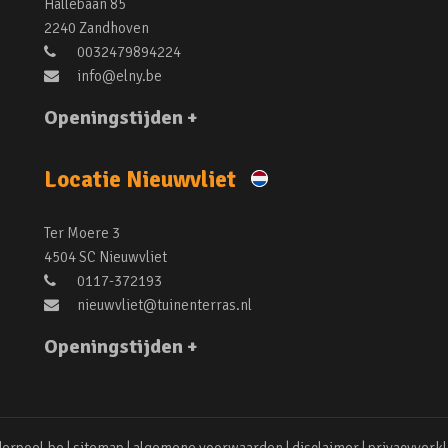
Hallebaan 85
2240 Zandhoven
0032479894224
info@elny.be
Openingstijden +
Locatie Nieuwvliet
Ter Moere 3
4504 SC Nieuwvliet
0117-372193
nieuwvliet@tuinenterras.nl
Openingstijden +