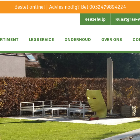
Bestel online! | Advies nodig? Bel
0032479894224
Keuzehulp
Kunstgras-
RTIMENT
LEGSERVICE
ONDERHOUD
OVER ONS
CO