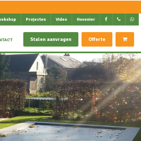
webshop
Projecten
Video
Hovenier
Stalen aanvragen
Offerte
NTACT