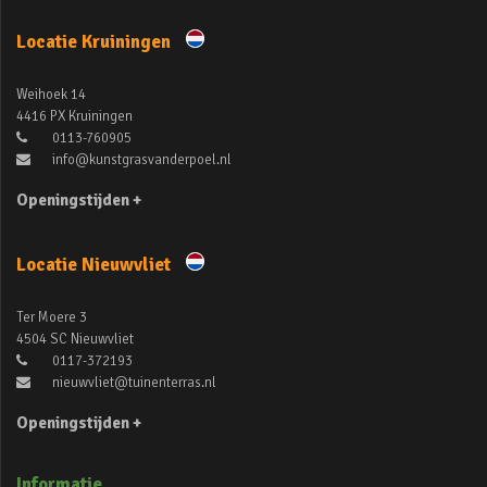
Locatie Kruiningen
Weihoek 14
4416 PX Kruiningen
0113-760905
info@kunstgrasvanderpoel.nl
Openingstijden +
Locatie Nieuwvliet
Ter Moere 3
4504 SC Nieuwvliet
0117-372193
nieuwvliet@tuinenterras.nl
Openingstijden +
Informatie