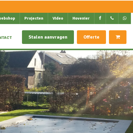
webshop
Projecten
Video
Hovenier
Stalen aanvragen
Offerte
NTACT