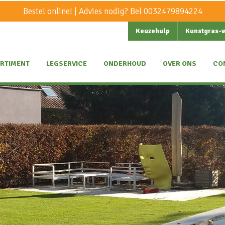
Bestel online! | Advies nodig? Bel
0032479894224
Keuzehulp
Kunstgras-
RTIMENT
LEGSERVICE
ONDERHOUD
OVER ONS
CO