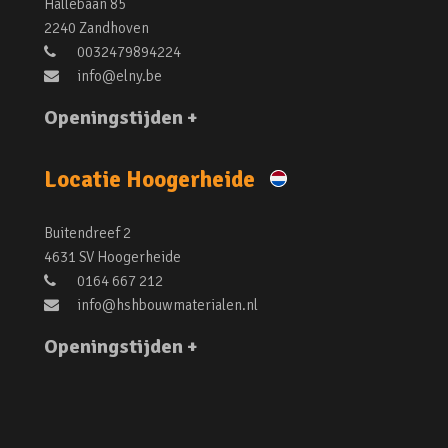
Hallebaan 85
2240 Zandhoven
0032479894224
info@elny.be
Openingstijden +
Locatie Hoogerheide
Buitendreef 2
4631 SV Hoogerheide
0164 667 212
info@hshbouwmaterialen.nl
Openingstijden +