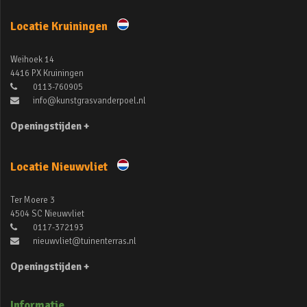
Locatie Kruiningen
Weihoek 14
4416 PX Kruiningen
0113-760905
info@kunstgrasvanderpoel.nl
Openingstijden +
Locatie Nieuwvliet
Ter Moere 3
4504 SC Nieuwvliet
0117-372193
nieuwvliet@tuinenterras.nl
Openingstijden +
Informatie