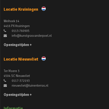
Locatie Kruiningen
Weihoek 14
4416 PX Kruiningen
0113-760905
info@kunstgrasvanderpoel.nl
Openingstijden +
Locatie Nieuwvliet
Ter Moere 3
4504 SC Nieuwvliet
0117-372193
nieuwvliet@tuinenterras.nl
Openingstijden +
Informatie