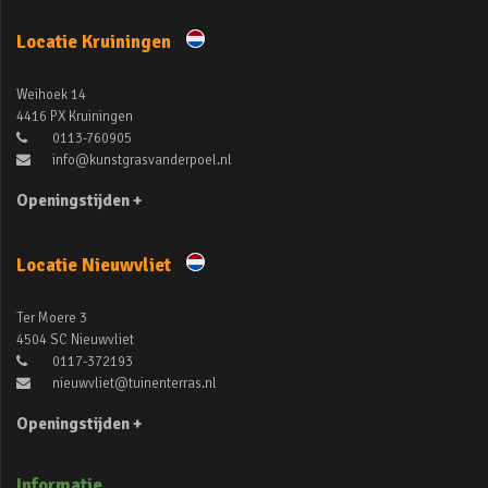
Locatie Kruiningen
Weihoek 14
4416 PX Kruiningen
0113-760905
info@kunstgrasvanderpoel.nl
Openingstijden +
Locatie Nieuwvliet
Ter Moere 3
4504 SC Nieuwvliet
0117-372193
nieuwvliet@tuinenterras.nl
Openingstijden +
Informatie