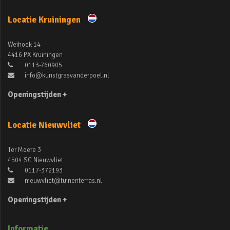
Locatie Kruiningen
Weihoek 14
4416 PX Kruiningen
0113-760905
info@kunstgrasvanderpoel.nl
Openingstijden +
Locatie Nieuwvliet
Ter Moere 3
4504 SC Nieuwvliet
0117-372193
nieuwvliet@tuinenterras.nl
Openingstijden +
Informatie