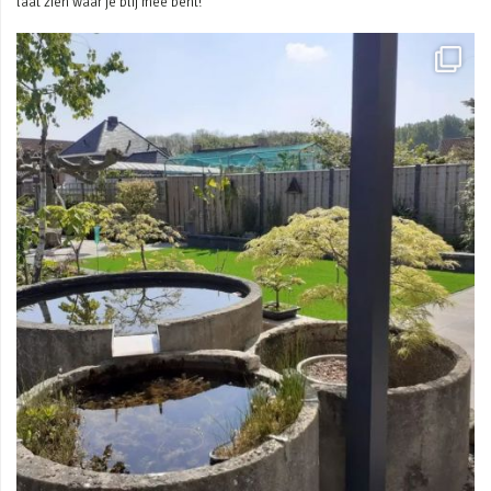
laat zien waar je blij mee bent!
Mei 3