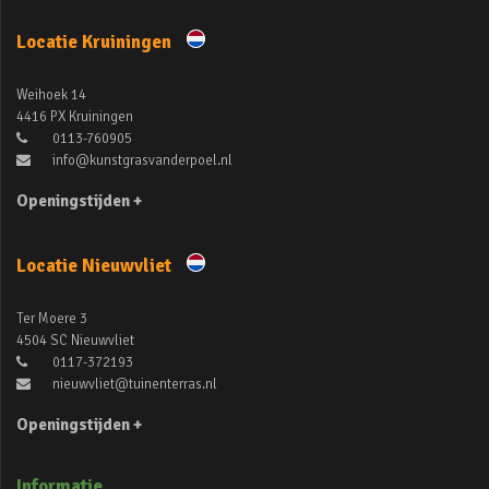
Locatie Kruiningen
Weihoek 14
4416 PX Kruiningen
0113-760905
info@kunstgrasvanderpoel.nl
Openingstijden +
Locatie Nieuwvliet
Ter Moere 3
4504 SC Nieuwvliet
0117-372193
nieuwvliet@tuinenterras.nl
Openingstijden +
Informatie