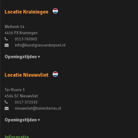
Locatie Kruiningen
Weihoek 14
4416 PX Kruiningen
0113-760905
info@kunstgrasvanderpoel.nl
Openingstijden +
Locatie Nieuwvliet
Ter Moere 3
4504 SC Nieuwvliet
0117-372193
nieuwvliet@tuinenterras.nl
Openingstijden +
Informatie