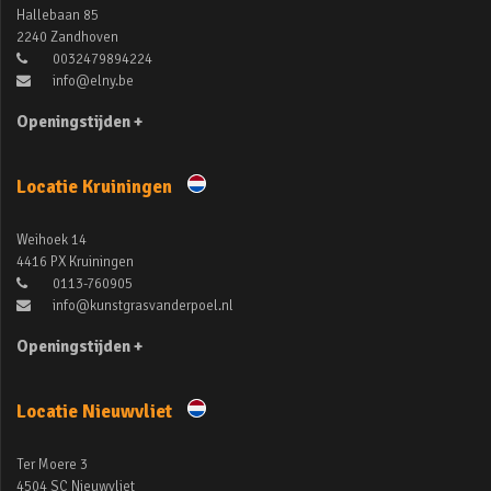
Hallebaan 85
2240 Zandhoven
0032479894224
info@elny.be
Openingstijden +
Locatie Kruiningen
Weihoek 14
4416 PX Kruiningen
0113-760905
info@kunstgrasvanderpoel.nl
Openingstijden +
Locatie Nieuwvliet
Ter Moere 3
4504 SC Nieuwvliet