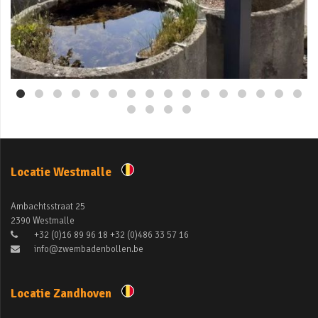
Mei 3
Locatie Westmalle
Ambachtsstraat 25
2390 Westmalle
+32 (0)16 89 96 18 +32 (0)486 33 57 16
info@zwembadenbollen.be
Locatie Zandhoven