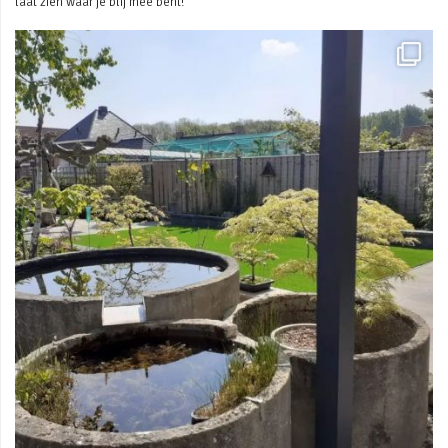
laat zien waar je blij mee bent!
Mei 3