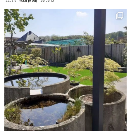
laat zien waar je blij mee bent!
Mei 3