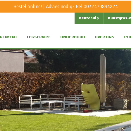
Bestel online! | Advies nodig? Bel
0032479894224
Keuzehulp
Kunstgras-
RTIMENT
LEGSERVICE
ONDERHOUD
OVER ONS
CO