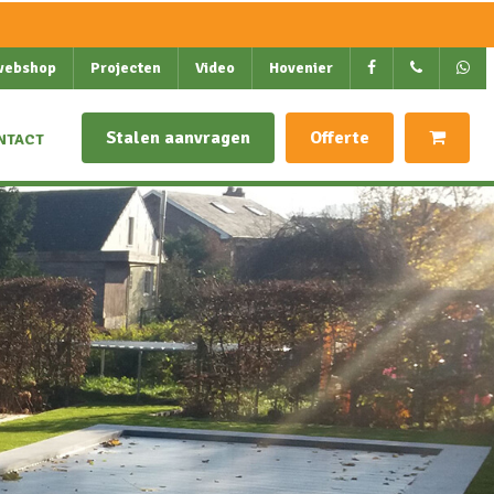
webshop
Projecten
Video
Hovenier
Stalen aanvragen
Offerte
NTACT