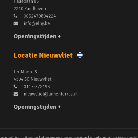
Hallebaan 85
2240 Zandhoven
0032479894224
info@elny.be
Openingstijden +
Locatie Nieuwvliet
Ter Moere 3
4504 SC Nieuwvliet
0117-372193
nieuwvliet@tuinenterras.nl
Openingstijden +