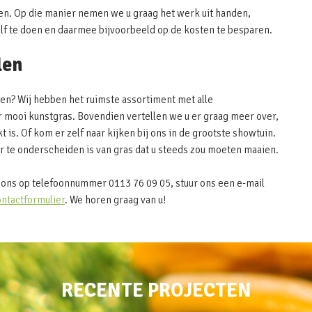
en. Op die manier nemen we u graag het werk uit handen,
elf te doen en daarmee bijvoorbeeld op de kosten te besparen.
len
len? Wij hebben het ruimste assortiment met alle
 mooi kunstgras. Bovendien vertellen we u er graag meer over,
kt is. Of kom er zelf naar kijken bij ons in de grootste showtuin.
r te onderscheiden is van gras dat u steeds zou moeten maaien.
ons op telefoonnummer 0113 76 09 05, stuur ons een e-mail
ontactformulier
. We horen graag van u!
RECENTE PROJECTEN