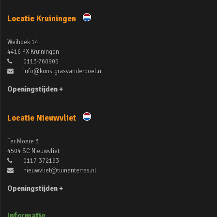
Locatie Kruiningen
Weihoek 14
4416 PX Kruiningen
0113-760905
info@kunstgrasvanderpoel.nl
Openingstijden +
Locatie Nieuwvliet
Ter Moere 3
4504 SC Nieuwvliet
0117-372193
nieuwvliet@tuinenterras.nl
Openingstijden +
Informatie