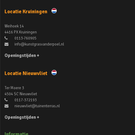
Locatie Kruiningen
Weihoek 14
4416 PX Kruiningen
0113-760905
info@kunstgrasvanderpoel.nl
Openingstijden +
Locatie Nieuwvliet
Ter Moere 3
4504 SC Nieuwvliet
0117-372193
nieuwvliet@tuinenterras.nl
Openingstijden +
Informatie