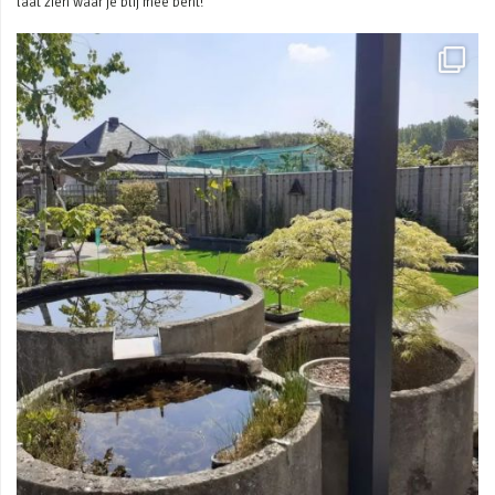
laat zien waar je blij mee bent!
Mei 3