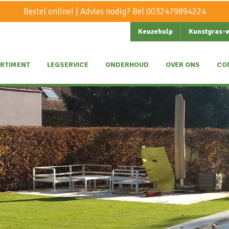
Bestel online! | Advies nodig? Bel
0032479894224
Keuzehulp
Kunstgras-
RTIMENT
LEGSERVICE
ONDERHOUD
OVER ONS
CO