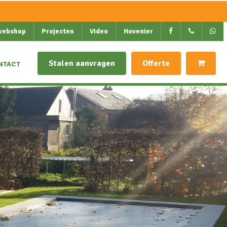
webshop
Projecten
Video
Hovenier
Stalen aanvragen
Offerte
NTACT