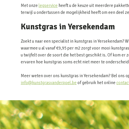
Met onze
legservice
heeft u de keuze uit meerdere pakkett
terwijl u ondertussen de mogelijkheid heeft om een deel z
Kunstgras in Yersekendam
Zoekt u naar een specialist in kunstgras in Yersekendam? 
waarmee u al vanaf €9,95 per m2 zorgt voor mooi kunstgras
u twijfelt over de soort die het best geschikt is. Of kom er z
ervaren hoe kunstgras soms echt niet meer te onderscheide
Meer weten over ons kunstgras in Yersekendam? Bel ons op
info@kunstgrasvanderpoel.be
of gebruik het online
contac