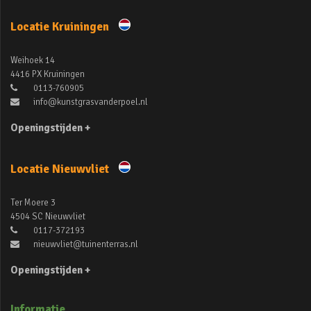
Locatie Kruiningen
Weihoek 14
4416 PX Kruiningen
0113-760905
info@kunstgrasvanderpoel.nl
Openingstijden +
Locatie Nieuwvliet
Ter Moere 3
4504 SC Nieuwvliet
0117-372193
nieuwvliet@tuinenterras.nl
Openingstijden +
Informatie