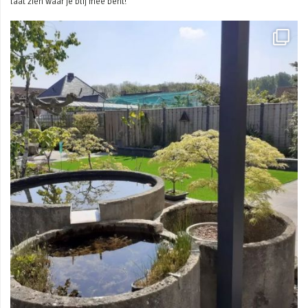
laat zien waar je blij mee bent!
Mei 3