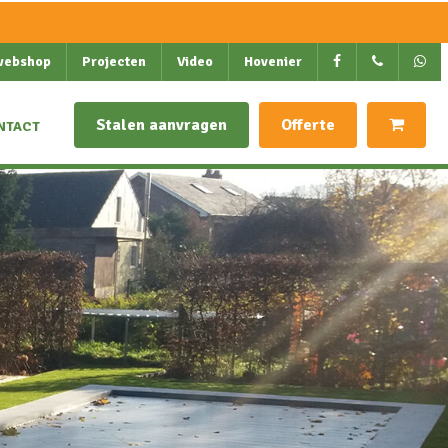
webshop
Projecten
Video
Hovenier
Stalen aanvragen
Offerte
NTACT