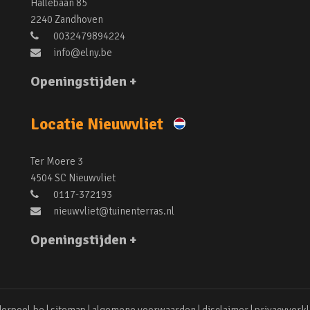
Hallebaan 85
2240 Zandhoven
0032479894224
info@elny.be
Openingstijden +
Locatie Nieuwvliet
Ter Moere 3
4504 SC Nieuwvliet
0117-372193
nieuwvliet@tuinenterras.nl
Openingstijden +