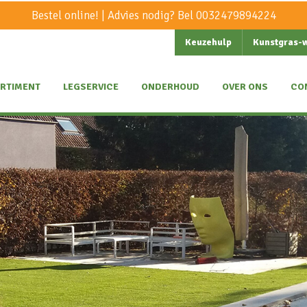
Bestel online! | Advies nodig? Bel
0032479894224
Keuzehulp
Kunstgras-
RTIMENT
LEGSERVICE
ONDERHOUD
OVER ONS
CO