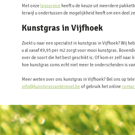
Met onze
legservice
heeft u de keuze uit meerdere pakkett
terwijl u ondertussen de mogelijkheid heeft om een deel z
Kunstgras in Vijfhoek
Zoekt u naar een specialist in kunstgras in Vijfhoek? Wij 
u al vanaf €9,95 per m2 zorgt voor mooi kunstgras. Bovendie
over de soort die het best geschikt is. Of kom er zelf naar k
hoe kunstgras soms echt niet meer te onderscheiden is van
Meer weten over ons kunstgras in Vijfhoek? Bel ons op tel
info@kunstgrasvanderpoel.be
of gebruik het online
contac