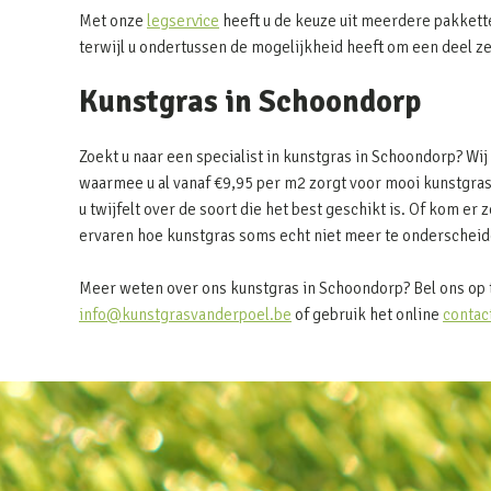
Met onze
legservice
heeft u de keuze uit meerdere pakkett
terwijl u ondertussen de mogelijkheid heeft om een deel z
Kunstgras in Schoondorp
Zoekt u naar een specialist in kunstgras in Schoondorp? Wi
waarmee u al vanaf €9,95 per m2 zorgt voor mooi kunstgras
u twijfelt over de soort die het best geschikt is. Of kom er z
ervaren hoe kunstgras soms echt niet meer te onderscheide
Meer weten over ons kunstgras in Schoondorp? Bel ons op 
info@kunstgrasvanderpoel.be
of gebruik het online
contac