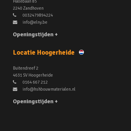
Hallebaan 85
2240 Zandhoven
0032479894224
info@elny.be
Openingstijden +
Locatie Hoogerheide
Buitendreef 2
4631 SV Hoogerheide
0164 667 212
info@hshbouwmaterialen.nl
Openingstijden +