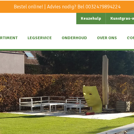
Bestel online! | Advies nodig? Bel
0032479894224
Keuzehulp
Kunstgras-
RTIMENT
LEGSERVICE
ONDERHOUD
OVER ONS
CO