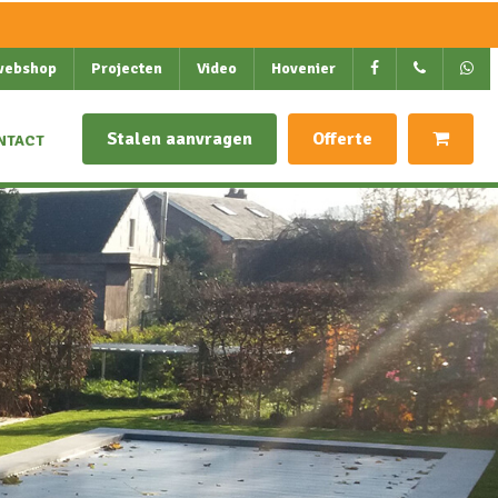
webshop
Projecten
Video
Hovenier
Stalen aanvragen
Offerte
NTACT